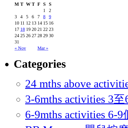
M
T
W
T
F
S
S
1
2
3
4
5
6
7
8
9
10
11
12
13
14
15
16
17
18
19
20
21
22
23
24
25
26
27
28
29
30
31
« Nov
Mar »
Categories
24 mths above acti
3-6mths activitie
6-9mths activities