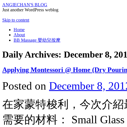
ANGIECHAN'S BLOG
Just another WordPress weblog
Skip to content
Home
About
BB Massage 嬰幼兒按摩
Daily Archives:
December 8, 20
Applying Montessori @ Home (Dry Pourin
Posted on
December 8, 201
在家蒙特梭利，今次介紹最簡單
需要的材料： Small Glass