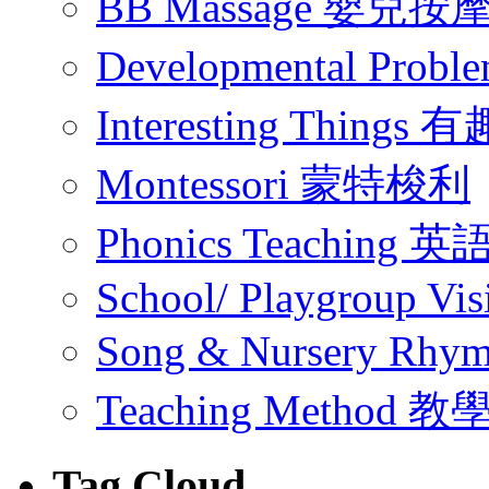
BB Massage 嬰兒按
Developmental Pr
Interesting Thing
Montessori 蒙特梭利
Phonics Teachin
School/ Playgroup Vis
Song & Nursery Rh
Teaching Method 
Tag Cloud