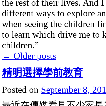
the rest of their lives. And
different ways to explore an
when seeing the children fin
to learn which drive me to 
children.”
←
Older posts
精明選擇學前教育
Posted on
September 8, 20
最近在傳媒看見不少家長