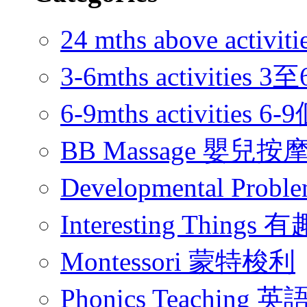
24 mths above acti
3-6mths activitie
6-9mths activities
BB Massage 嬰兒按
Developmental Pr
Interesting Thing
Montessori 蒙特梭利
Phonics Teachin