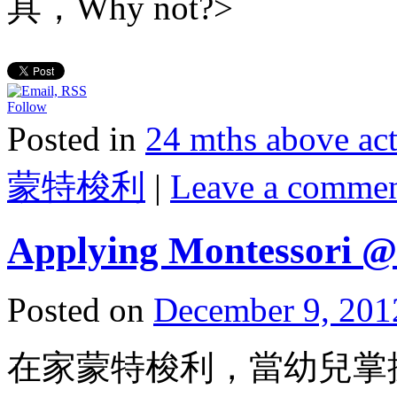
具，Why not?>
Follow
Posted in
24 mths above 
蒙特梭利
|
Leave a comme
Applying Montessori @
Posted on
December 9, 201
在家蒙特梭利，當幼兒掌握了d