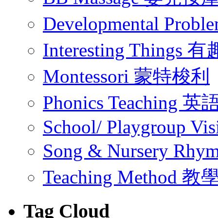
Developmental Pr
Interesting Thing
Montessori 蒙特梭利
Phonics Teachin
School/ Playgroup Vis
Song & Nursery Rh
Teaching Method 
Tag Cloud