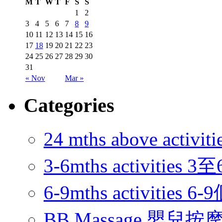
M
T
W
T
F
S
S
1
2
3
4
5
6
7
8
9
10
11
12
13
14
15
16
17
18
19
20
21
22
23
24
25
26
27
28
29
30
31
« Nov
Mar »
Categories
24 mths above acti
3-6mths activitie
6-9mths activities
BB Massage 嬰兒按