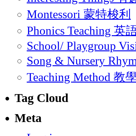
Montessori 蒙特梭利
Phonics Teachin
School/ Playgroup Vis
Song & Nursery Rh
Teaching Method 
Tag Cloud
Meta