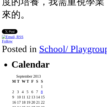
度的培養，我需重視學業
來的。
Follow
Posted in
School/ Playgroup
Calendar
September 2013
M
T
W
T
F
S
S
1
2
3
4
5
6
7
8
9
10
11
12
13
14
15
16
17
18
19
20
21
22