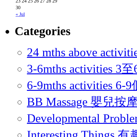
23
24
25
26
27
28
29
30
« Jul
Categories
24 mths above acti
3-6mths activitie
6-9mths activities
BB Massage 嬰兒按
Developmental Pr
Interesting Thing