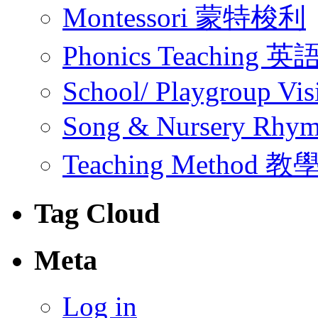
Montessori 蒙特梭利
Phonics Teachin
School/ Playgroup Vis
Song & Nursery Rh
Teaching Method 
Tag Cloud
Meta
Log in