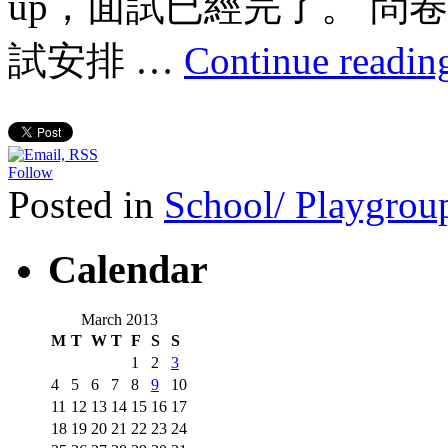
up，面試已經完了。 問
試安排 …
Continue readi
Follow
Posted in
School/ Playgroup
Calendar
March 2013
M
T
W
T
F
S
S
1
2
3
4
5
6
7
8
9
10
11
12
13
14
15
16
17
18
19
20
21
22
23
24