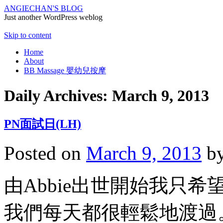
ANGIECHAN'S BLOG
Just another WordPress weblog
Skip to content
Home
About
BB Massage 嬰幼兒按摩
Daily Archives:
March 9, 2013
PN面試日(LH)
Posted on
March 9, 2013
b
由Abbie出世開始我只
我們每天都很輕鬆地渡過。做