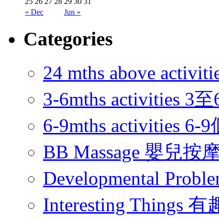
25
26
27
28
29
30
31
« Dec
Jun »
Categories
24 mths above acti
3-6mths activitie
6-9mths activities
BB Massage 嬰兒按
Developmental Pr
Interesting Thing