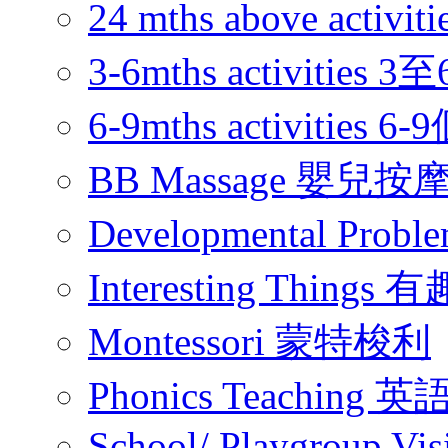
24 mths above acti
3-6mths activitie
6-9mths activities
BB Massage 嬰兒按
Developmental Pr
Interesting Thing
Montessori 蒙特梭利
Phonics Teachin
School/ Playgroup Vis