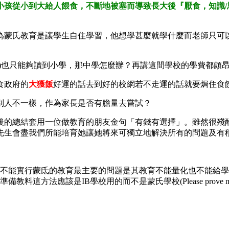
小孩從小到大給人餵食，不斷地被塞而導致長大後『厭食，知識/
蒙氏教育是讓學生自住學習，他想學甚麼就學什麼而老師只可以
)也只能夠讀到小學，那中學怎麼辦？再講這間學校的學費都頗
食政府的
大獲飯
好運的話去到好的校網若不走運的話就要焗住食
別人不一樣，作為家長是否有膽量去嘗試？
後的總結套用一位做教育的朋友金句「有錢有選擇」。雖然很殘
先生會盡我們所能培育她讓她將來可獨立地解決所有的問題及有
港不能實行蒙氐的教育最主要的問題是其教育不能量化也不能給學生打分數
應該是IB學校用的而不是蒙氏學校(Please prove me if I