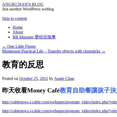
ANGIECHAN'S BLOG
Just another WordPress weblog
Skip to content
Home
About
BB Massage 嬰幼兒按摩
←
One Little Finger
Montessori Practical Life – Transfer objects with chopsticks
→
教育的反思
Posted on
October 25, 2011
by
Angie Chan
昨天收看Money Café
教育自助餐讓孩子決定選
http://cablenews.i-cable.com/webapps/program_video/index.php?vi
http://cablenews.i-cable.com/webapps/program_video/index.php?vi