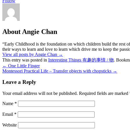
Follow
About Angie Chan
“Early Childhood is the foundation on which children build the rest of
their ways to learn and love to learn which drive me to keep the pass
View all posts by Angie Chan
→
This entry was posted in
Interesting Things 有趣的事情 / 物
. Bookm
←
One Little Finger
Montessori Practical Life – Transfer objects with chopsticks
→
Leave a Reply
Your email address will not be published.
Required fields are marked
Name
*
Email
*
Website