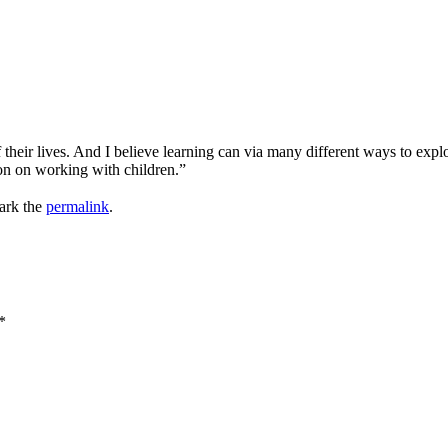
 their lives. And I believe learning can via many different ways to expl
ion on working with children.”
ark the
permalink
.
*