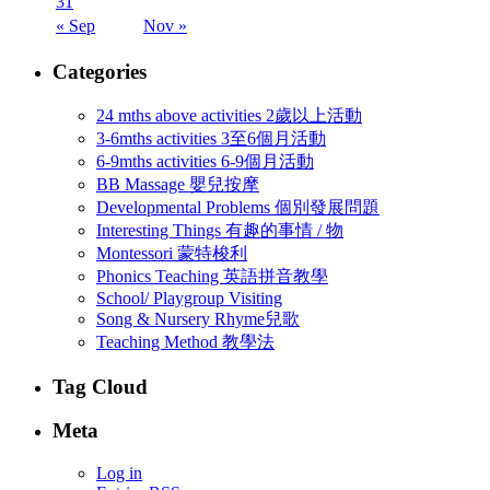
31
« Sep
Nov »
Categories
24 mths above activities 2歲以上活動
3-6mths activities 3至6個月活動
6-9mths activities 6-9個月活動
BB Massage 嬰兒按摩
Developmental Problems 個別發展問題
Interesting Things 有趣的事情 / 物
Montessori 蒙特梭利
Phonics Teaching 英語拼音教學
School/ Playgroup Visiting
Song & Nursery Rhyme兒歌
Teaching Method 教學法
Tag Cloud
Meta
Log in