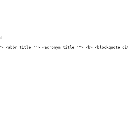
"> <abbr title=""> <acronym title=""> <b> <blockquote ci