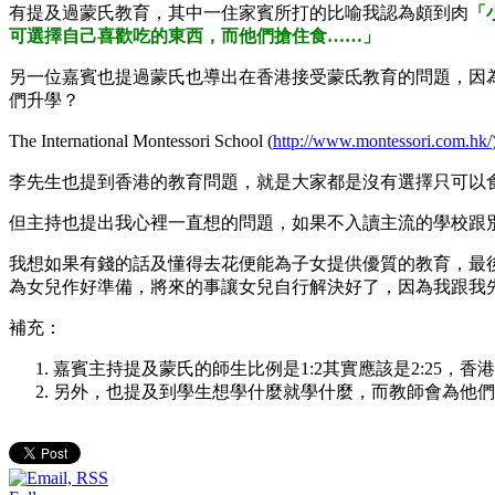
有提及過蒙氏教育，其中一住家賓所打的比喻我認為頗到肉
「
可選擇自己喜歡吃的東西，而他們搶住食……」
另一位嘉賓也提過蒙氏也導出在香港接受蒙氐教育的問題，因為
們升學？
The International Montessori School (
http://www.montessori.com.hk/
李先生也提到香港的教育問題，就是大家都是沒有選擇只可以
但主持也提出我心裡一直想的問題，如果不入讀主流的學校跟
我想如果有錢的話及懂得去花便能為子女提供優質的教育，最
為女兒作好準備，將來的事讓女兒自行解決好了，因為我跟我
補充：
嘉賓主持提及蒙氏的師生比例是1:2其實應該是2:25，香
另外，也提及到學生想學什麼就學什麼，而教師會為他們準備教料這方法