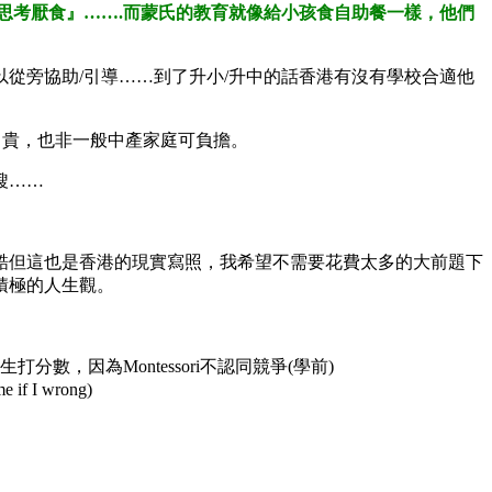
思考厭食』…….而蒙氏的教育就像給小孩食自助餐一樣，他們
從旁協助/引導……到了升小/升中的話香港有沒有學校合適他
昂貴，也非一般中產家庭可負擔。
餿……
酷但這也是香港的現實寫照，我希望不需要花費太多的大前題下
積極的人生觀。
，因為Montessori不認同競爭(學前)
 wrong)